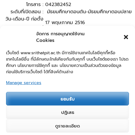
โทรสาร :
042382452
ระดับที่เปิดสอน :
มัธยมศึกษาตอนต้น-มัธยมศึกษาตอนปลาย
วัน-เดือน-ปี ก่อตั้ง
17 พฤษภาคม 2516
:
อีเมล์ :
srithatpit@hotmail.com
จัดการ การอนุญาตใช้งาน
Cookies
เว็บไซต์ :
http://www.srithatpit.ac.th
Facebook :
https://www.facebook.com/Srithatpit
เว็บไซต์ www.srithatpit.ac.th มีการใช้งานเทคโนโลยีคุกกี้หรือ
เทคโนโลยีอื่น ที่มีลักษณะใกล้เคียงกันกับคุกกี้ บนเว็บไซต์ของเรา โปรด
ศึกษา นโยบายการใช้คุกกี้ และ นโยบายความเป็นส่วนตัวของข้อมูล
ก่อนใช้บริการเว็บไซต์ ได้ที่ลิงค์ด้านล่าง
Manage services
Post Views:
533
ยอมรับ
ปฏิเสธ
ลิขสิทธิ์ & คัดลอก;2026
ศรีธาตุพิทยาคม
.
Education Zone | พัฒนา
2
ดูรายละเอียด
ติดต่อเรา
โดย
Rara Themes
. ขับเคลื่อนโดย
WordPress