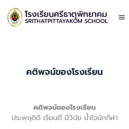
ศรีธาตุพิทยาคม
Srithatpittayakom School
คติพจน์ของโรงเรียน
คติพจน์ของโรงเรียน
ประพฤติดี เรียนดี มีวินัย น้ำใจนักกีฬา